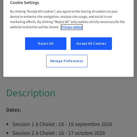
Cookie Settings
By clicking “Accept All Cookies”, you agree to the storing of cookies on your
Dr
device to enhance site navigation, analyze site usage, and assist in our
Jérémie Perrin
marketing efforts. By clicking “Reject All” only cookies strictly necessary for the
website to function will be stored.
Privacy notice
Reject All
Accept All Cookies
M.
Pascal Duffar
Manage Preferences
Description
Dates:
Session 1 à Cholet : 18 - 19 septembre 2026
Session 2 à Cholet : 16 - 17 octobre 2026