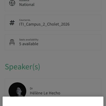
Audience
National
Course no.
ITI_Campus_2_Cholet_2026
Seats availability
5 available
Speaker(s)
Dr
Hélène Le Hecho