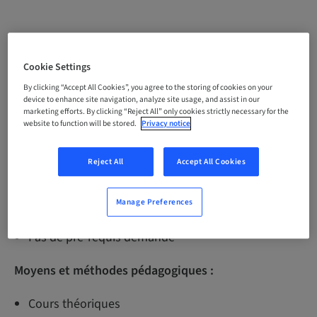
Objectifs pédagogiques :
Cookie Settings
Perfectionner ses connaissances dans la pose
d’implants par voie crestale. Améliorer sa pratique
By clicking “Accept All Cookies”, you agree to the storing of cookies on your
device to enhance site navigation, analyze site usage, and assist in our
pour réaliser des soulevés de sinus.
marketing efforts. By clicking “Reject All” only cookies strictly necessary for the
website to function will be stored.
Privacy notice
Public concerné :
Reject All
Accept All Cookies
Praticiens uniquement ou avec leur assistante
Pré-requis :
Manage Preferences
Pas de pré-requis demandé
Moyens et méthodes pédagogiques :
Cours théoriques