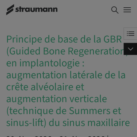
Principe de base de la GBR
BOOK NOW
(Guided Bone Regeneration) en
implantologie : augmentation
latérale de la crête alvéolaire et
Principe de base de la GBR
augmentation verticale
(technique de Summers et
(Guided Bone Regeneration)
sinus-lift) du sinus maxillaire
en implantologie :
augmentation latérale de la
crête alvéolaire et
augmentation verticale
(technique de Summers et
sinus-lift) du sinus maxillaire