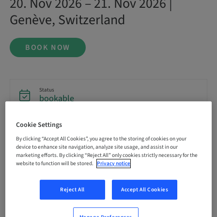
20. Nov 2026 – 21. Nov 2026 |
Genève, Switzerland
BOOK NOW
Status
bookable
Cookie Settings
Registration deadline
10. Nov 2026 (UTC+1)
By clicking “Accept All Cookies”, you agree to the storing of cookies on your
device to enhance site navigation, analyze site usage, and assist in our
marketing efforts. By clicking “Reject All” only cookies strictly necessary for the
website to function will be stored.
Privacy notice
Price per Participant (local taxes apply)
CHF 1500.00
Reject All
Accept All Cookies
Language