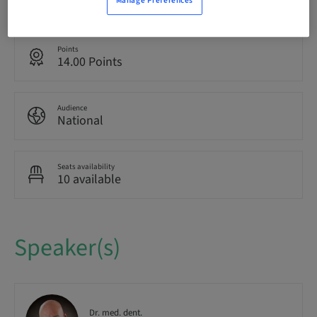
Manage Preferences
French
Points
14.00 Points
Audience
National
Seats availability
10 available
Speaker(s)
Dr. med. dent.