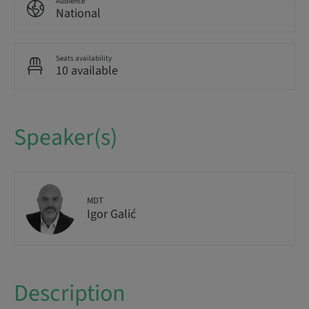
Audience
National
Seats availability
10 available
Speaker(s)
MDT
Igor Galić
Description