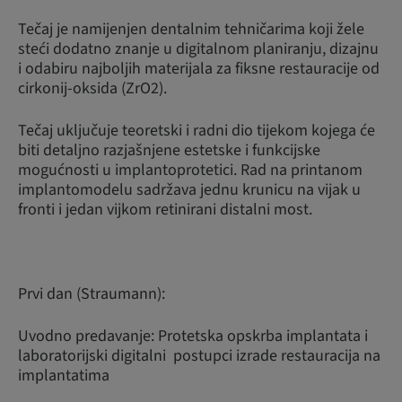
Tečaj je namijenjen dentalnim tehničarima koji žele
steći dodatno znanje u digitalnom planiranju, dizajnu
i odabiru najboljih materijala za fiksne restauracije od
cirkonij-oksida (ZrO2).
Tečaj uključuje teoretski i radni dio tijekom kojega će
biti detaljno razjašnjene estetske i funkcijske
mogućnosti u implantoprotetici. Rad na printanom
implantomodelu sadržava jednu krunicu na vijak u
fronti i jedan vijkom retinirani distalni most.
Prvi dan (Straumann):
Uvodno predavanje: Protetska opskrba implantata i
laboratorijski digitalni postupci izrade restauracija na
implantatima