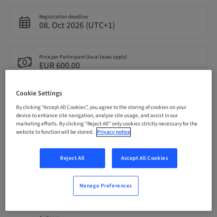
Registration deadline
08. Oct 2026 (UTC+1)
Price per Participant (local taxes apply)
EUR 600.00
Cookie Settings
Language
Croatian
By clicking “Accept All Cookies”, you agree to the storing of cookies on your
device to enhance site navigation, analyze site usage, and assist in our
marketing efforts. By clicking “Reject All” only cookies strictly necessary for the
website to function will be stored.
Privacy notice
Points
0.00 Points
Reject All
Accept All Cookies
Delivery method
Theoretical
Manage Preferences