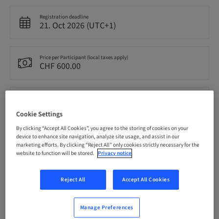
Registration deadline
21. Oct 2026 (UTC+1)
Price per Participant (local taxes apply)
CHF 600.00
Language
French
Cookie Settings
By clicking “Accept All Cookies”, you agree to the storing of cookies on your
device to enhance site navigation, analyze site usage, and assist in our
Points
marketing efforts. By clicking “Reject All” only cookies strictly necessary for the
7.00 Points
website to function will be stored.
Privacy notice
Delivery method
Reject All
Accept All Cookies
Theoretical
Manage Preferences