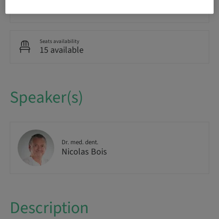
Audience
National
Seats availability
15 available
Speaker(s)
Dr. med. dent.
Nicolas Bois
Description