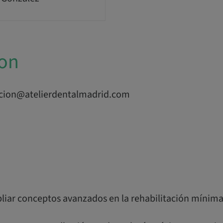
ion
acion@atelierdentalmadrid.com
pliar conceptos avanzados en la rehabilitación mínim