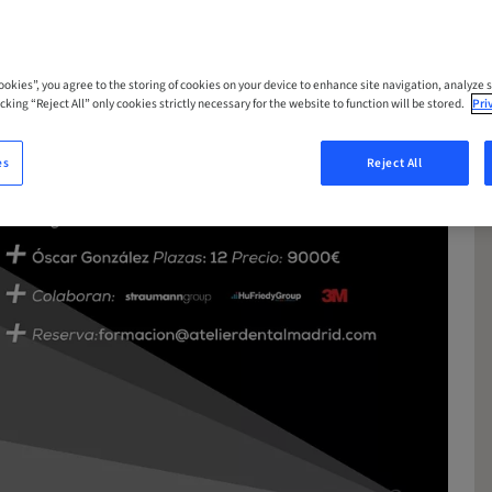
Cookies”, you agree to the storing of cookies on your device to enhance site navigation, analyze s
cking “Reject All” only cookies strictly necessary for the website to function will be stored.
Pri
es
Reject All