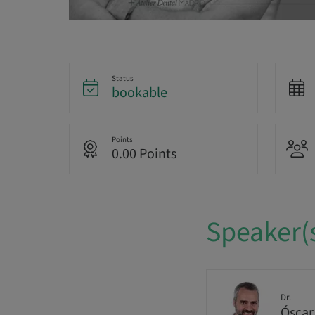
Status
bookable
Points
0.00 Points
Speaker(
Dr.
Óscar