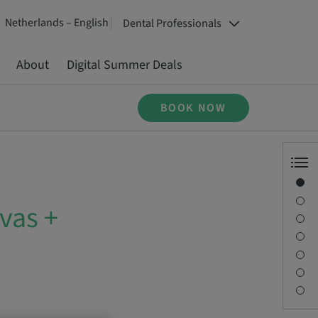
Netherlands – English
Dental Professionals
About
Digital Summer Deals
BOOK NOW
Overview
Speaker(s)
vas +
Description
Sessions
Journey & Venues
Contact person
Downloads