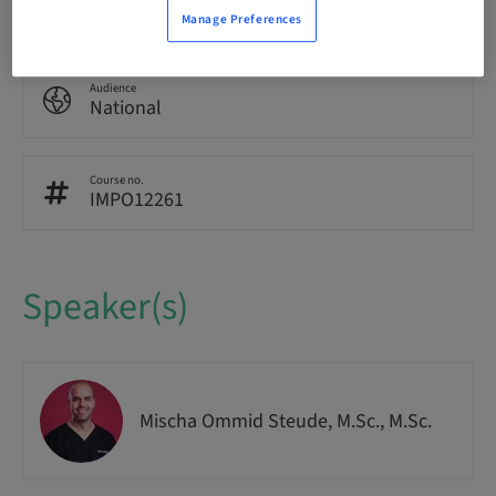
In-patient Surgery
Manage Preferences
Audience
National
Course no.
IMPO12261
Speaker(s)
Mischa Ommid Steude, M.Sc., M.Sc.