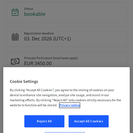
Status
bookable
Registration deadline
03. Dec 2026 (UTC+1)
Price per Participant (local taxes apply)
EUR 3450.00
Cookie Settings
Language
German
By clicking “Accept All Cookies”, you agree to the storing of cookies on your
device to enhance site navigation, analyze site usage, and assist in our
marketing efforts. By clicking “Reject All” only cookies strictly necessary for the
website to function will be stored.
Privacy notice
Points
25.00 Points
Reject All
Accept All Cookies
Delivery method