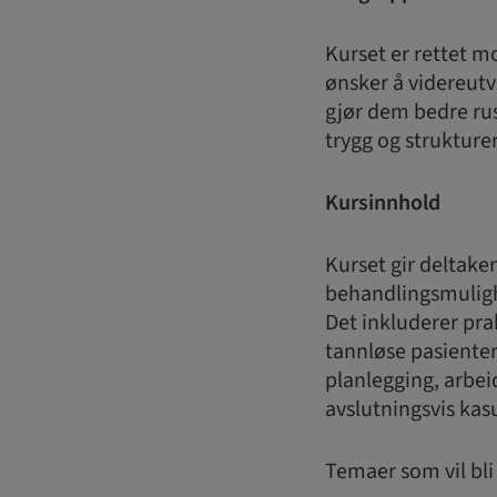
Kurset er rettet 
ønsker å videreutv
gjør dem bedre rus
trygg og struktur
Kursinnhold
Kurset gir deltake
behandlingsmulighe
Det inkluderer pra
tannløse pasienter
planlegging, arbei
avslutningsvis kas
Temaer som vil bl