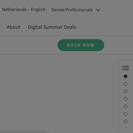
Netherlands – English
Dental Professionals
About
Digital Summer Deals
BOOK NOW
Overview
Speaker(s)
Description
Learning objectives
Sessions
Journey & Venues
Contact person