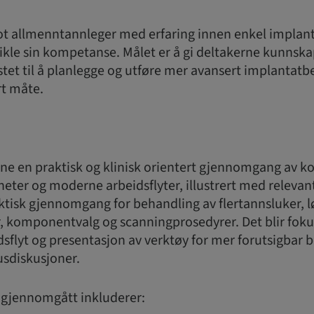
mot allmenntannleger med erfaring innen enkel implan
ikle sin kompetanse. Målet er å gi deltakerne kunnsk
tet til å planlegge og utføre mer avansert implantat
ert måte.
rne en praktisk og klinisk orientert gjennomgang av 
ter og moderne arbeidsflyter, illustrert med relevant
ktisk gjennomgang for behandling av flertannsluker, l
, komponentvalg og scanningprosedyrer. Det blir fokus
dsflyt og presentasjon av verktøy for mer forutsigbar 
usdiskusjoner.
i gjennomgått inkluderer: