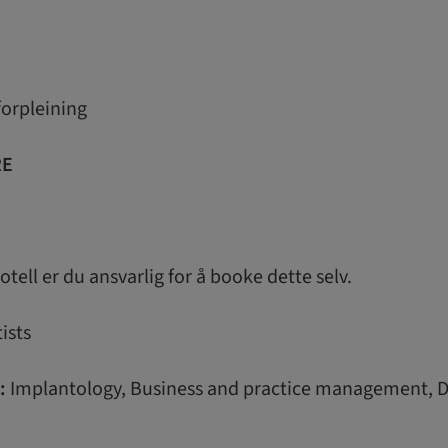
forpleining
RE
tell er du ansvarlig for å booke dette selv.
ists
:
Implantology, Business and practice management, Di