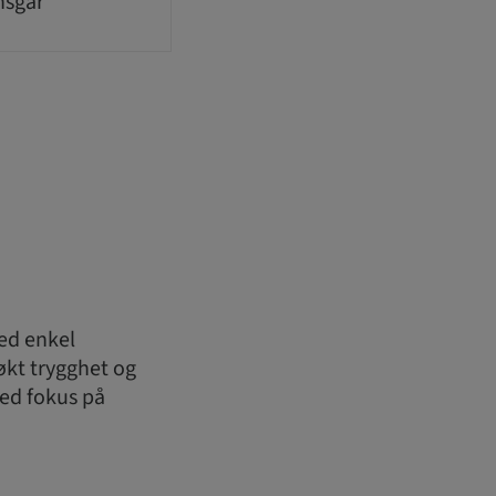
nsgar
med enkel
 økt trygghet og
ed fokus på