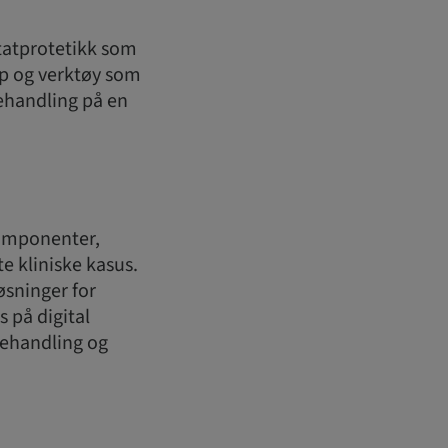
tatprotetikk som
ap og verktøy som
behandling på en
komponenter,
e kliniske kasus.
øsninger for
 på digital
behandling og