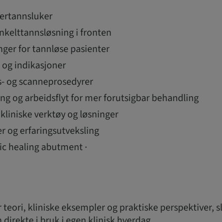
lertannsluker
nkelttannsløsning i fronten
nger for tannløse pasienter
og indikasjoner
ks- og scanneprosedyrer
ing og arbeidsflyt for mer forutsigbar behandling
kliniske verktøy og løsninger
er og erfaringsutveksling
c healing abutment ·
teori, kliniske eksempler og praktiske perspektiver, sl
direkte i bruk i egen klinisk hverdag.