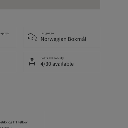
 apply)
Language
Norwegian Bokmål
Seats availability
4/30 available
tetikk og ITI Fellow