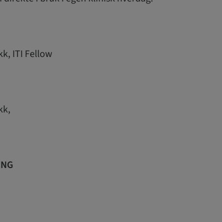
kk, ITI Fellow
ikk,
ING