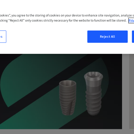
Cookies”, you agree to the storing of cookies on your device to enhance site navigation, analyze s
cking “Reject All” only cookies strictly necessary for the website to function will be stored.
Pri
es
Reject All