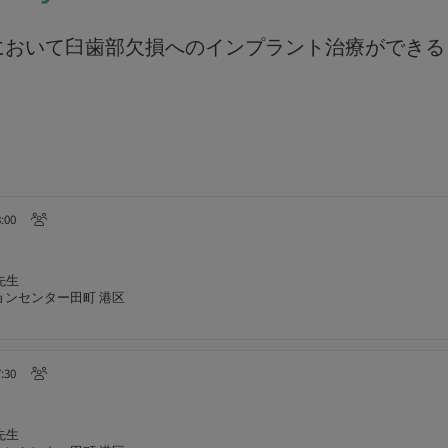
において臼歯部欠損へのインプラント治療ができる
8:00
先生
ョンセンター田町 港区
7:30
先生