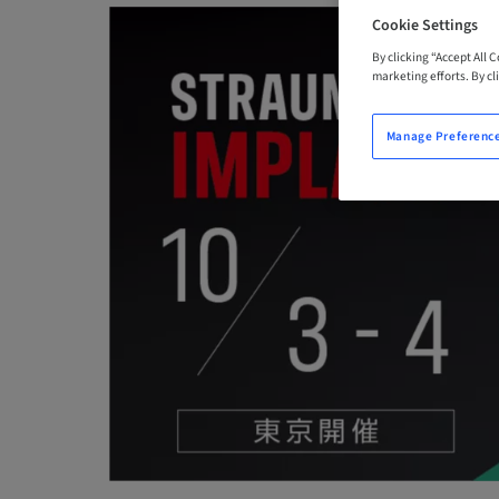
Cookie Settings
By clicking “Accept All 
marketing efforts. By cli
Manage Preferenc