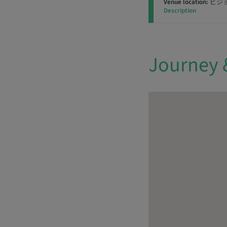
Venue location:
ビジ
Description
Journey 