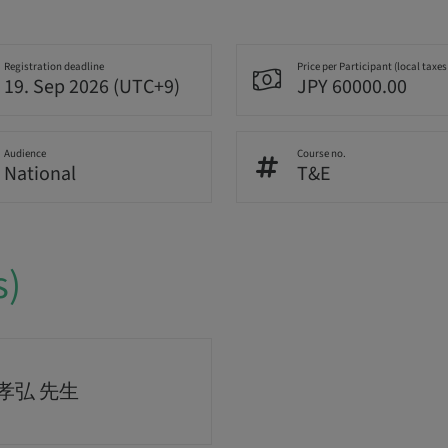
Registration deadline
Price per Participant (local taxes
19. Sep 2026 (UTC+9)
JPY 60000.00
Audience
Course no.
National
T&E
s)
孝弘 先生