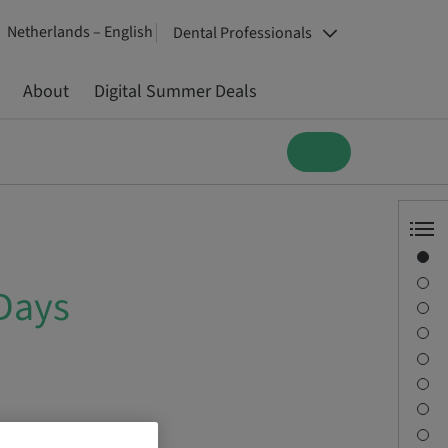
Netherlands – English
Dental Professionals
About
Digital Summer Deals
Overview
Speaker(s)
ys
Description
Learning objectives
Sessions
Journey & Venues
Contact person
Downloads