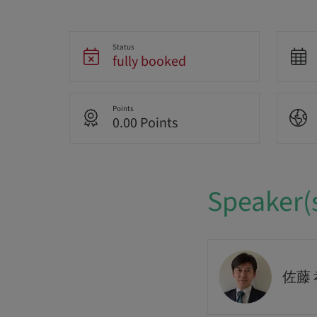
Status
fully booked
Points
0.00 Points
Speaker(
佐藤 