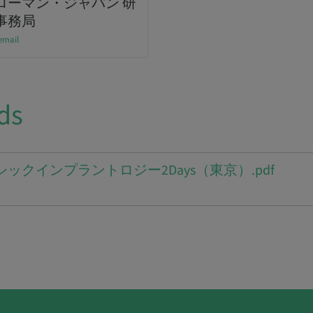
ローマン・ジャパン 研
事務局
email
ds
4ベーシックインプラントロジー2Days（東京）.pdf