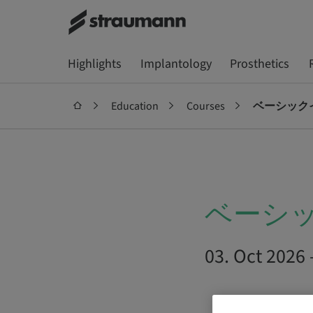
Highlights
Implantology
Prosthetics
Education
Courses
ベーシックイ
ベーシッ
03. Oct 2026