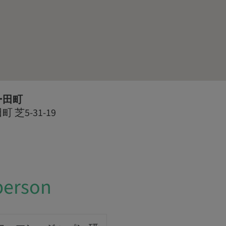
ー田町
芝5-31-19
person