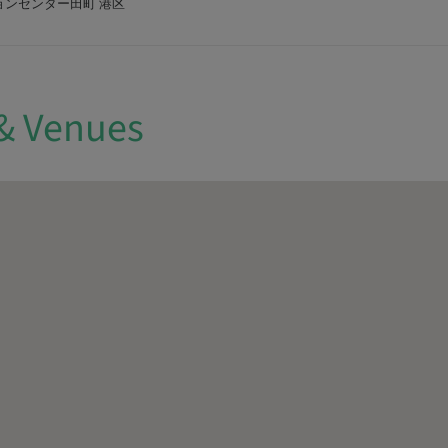
ョンセンター田町 港区
& Venues