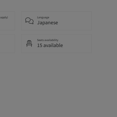
 apply)
Language
Japanese
Seats availability
15 available