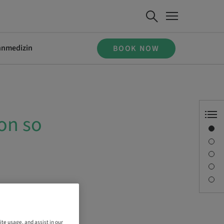
ahnmedizin
BOOK NOW
on so
Overview
Speaker(s)
Description
Sessions
Contact person
ite usage, and assist in our