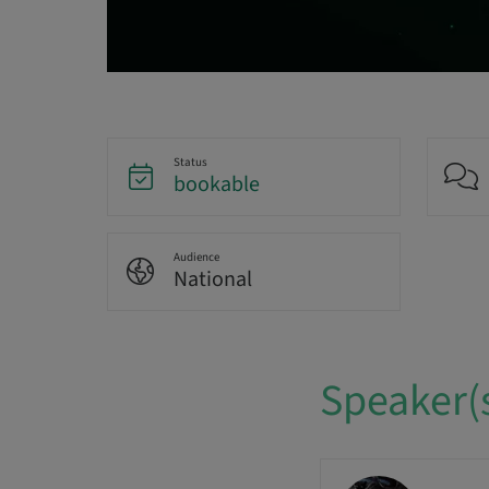
Status
bookable
Audience
National
Speaker(