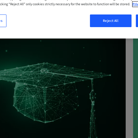
cking “Reject All” only cookies strictly necessary for the website to function will be stored.
Pri
es
Reject All