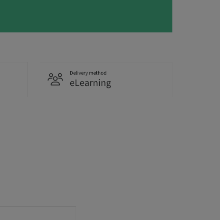
Delivery method
eLearning