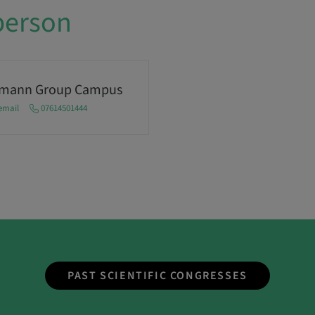
person
umann Group Campus
email
07614501444
PAST SCIENTIFIC CONGRESSES