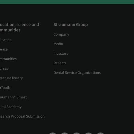
ucation, science and
Straumann Group
mmunities
Company
ucation
Media
ience
Investors
mmunities
Patients
urses
Dental Service Organizations
erature library
uTooth
raumann® Smart
gital Academy
search Proposal Submission