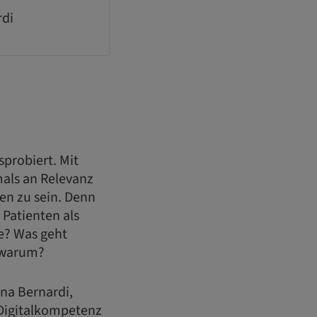
rdi
sprobiert. Mit
als an Relevanz
en zu sein. Denn
 Patienten als
fe? Was geht
d warum?
na Bernardi,
r Digitalkompetenz