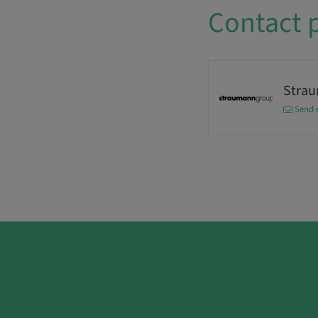
Contact 
Stra
Send 