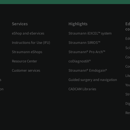
Services
Highlights
Ed
co
eShop and eServices
Straumann iEXCEL™ system
Ed
Instructions for Use (IFU)
Straumann SIRIOS™
Sc
Straumann eShops
Straumann® Pro Arch™
Co
Resource Center
coDiagnostiX®
Co
Customer services
Straumann® Emdogain®
Lit
s
Guided surgery and navigation
Yo
ion
CADCAM Libraries
St
Di
Re