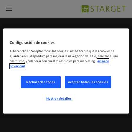
Tissue Level Implant Line
Configuración de cookies
Al hacer clic en “Aceptar todas las cookies”, usted acepta que las cookies se
guarden en su dispositivo para mejorar la navegación del sitio, analizar el uso
del mismo, y colaborar con nuestros estudios para marketing.
Aviso de
privacidad
Rechazarlas todas
Aceptar todas las cookies
No se han encontrado resultados
Mostrar detalles
No hemos encontrado lo que buscas