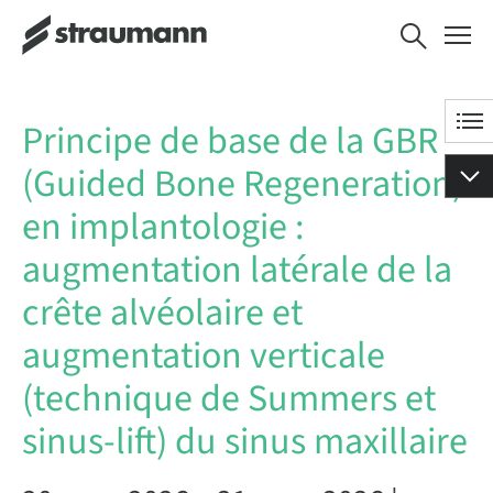
Principe de base de la
RESERVAR AHORA
GBR (Guided Bone
Regeneration) en
implantologie :
Principe de base de la GBR
augmentation latérale
de la crête alvéolaire et
(Guided Bone Regeneration)
augmentation verticale
(technique de Summers
en implantologie :
et sinus-lift) du sinus
maxillaire
augmentation latérale de la
crête alvéolaire et
augmentation verticale
(technique de Summers et
sinus-lift) du sinus maxillaire