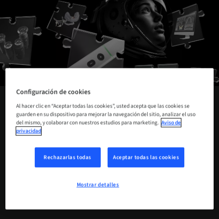
Configuración de cookies
Al hacer clic en “Aceptar todas las cookies”, usted acepta que las cookies se
STRAUMANN
guarden en su dispositivo para mejorar la navegación del sitio, analizar el uso
del mismo, y colaborar con nuestros estudios para marketing.
Aviso de
AXS™
privacidad
Rechazarlas todas
Aceptar todas las cookies
Accede al futuro de la odontología.
Mostrar detalles
MÁS INFORMACIÓN