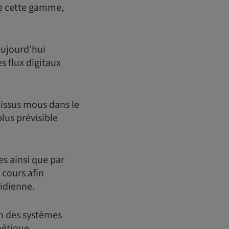
de cette gamme,
aujourd’hui
s flux digitaux
issus mous dans le
lus prévisible
es ainsi que par
 cours afin
tidienne.
on des systèmes
étique.