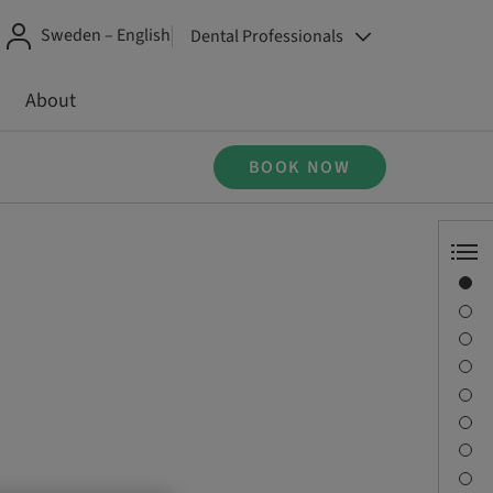
Sweden – English
Dental Professionals
About
BOOK NOW
Overview
Speaker(s)
Description
Learning objectives
Sessions
Journey & Venues
Contact person
Downloads