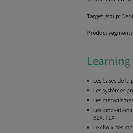
Target group:
Dent
Product segments
Learning 
Les bases de la
Les systèmes pr
Les mécanismes
Les innovations
BLX, TLX)
Le choix des ma