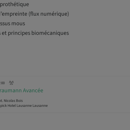
 prothétique
d’empreinte (flux numérique)
tissus mous
 et principes biomécaniques
7:00
traumann Avancée
t. Nicolas Bois
ick Hotel Lausanne Lausanne