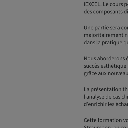
iEXCEL. Le cours p
des composants dis
Une partie sera co
majoritairement nu
dans la pratique q
Nous aborderons é
succès esthétique 
grâce aux nouveau
La présentation th
l’analyse de cas cl
d’enrichir les éch
Cette formation vo
Straumann, en com