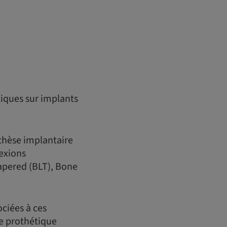
tiques sur implants
thèse implantaire
exions
Tapered (BLT), Bone
ciées à ces
e prothétique