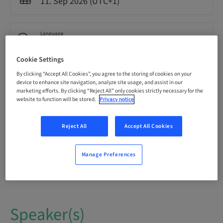
11. Sep 2026 (UTC+1)
Language
Spanish
Cookie Settings
By clicking “Accept All Cookies”, you agree to the storing of cookies on your
Points
0.00 Points
device to enhance site navigation, analyze site usage, and assist in our
marketing efforts. By clicking “Reject All” only cookies strictly necessary for the
website to function will be stored.
Privacy notice
Delivery method
Theoretical
Reject All
Accept All Cookies
Manage Preferences
Audience
National
Speaker(s)