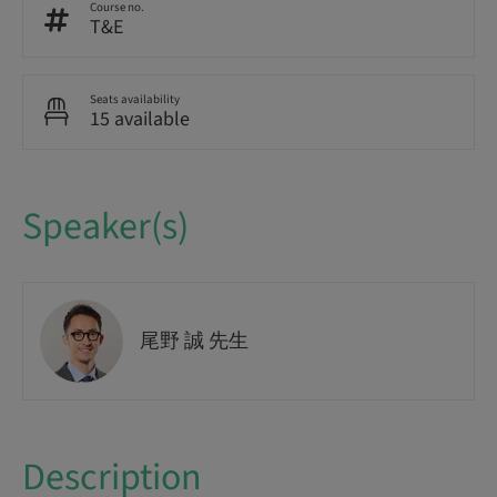
Course no.
T&E
Seats availability
15 available
Speaker(s)
尾野 誠 先生
Description