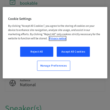
bookable
Cookie Settings
Language
German
By clicking “Accept All Cookies”, you agree to the storing of cookies on your
device to enhance site navigation, analyze site usage, and assist in our
marketing efforts. By clicking “Reject All” only cookies strictly necessary for the
website to function will be stored.
Privacy notice
Points
0.00 Points
Reject All
Accept All Cookies
Delivery method
eLearning
Manage Preferences
Audience
National
Speaker(s)