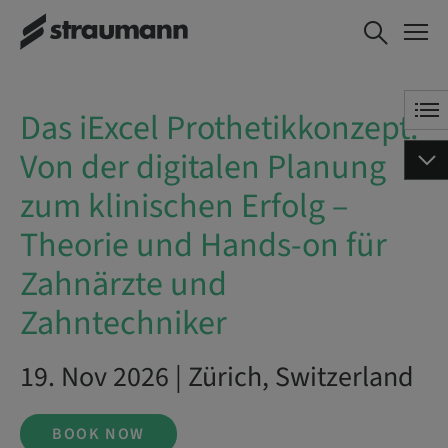
Das iExcel Prothetikkonzept:
BOOK NOW
Von der digitalen Planung zum
klinischen Erfolg – Theorie und
Hands-on für Zahnärzte und
Das iExcel Prothetikkonzept:
Zahntechniker
Von der digitalen Planung
zum klinischen Erfolg –
Theorie und Hands-on für
Zahnärzte und
Zahntechniker
19. Nov 2026 | Zürich, Switzerland
BOOK NOW