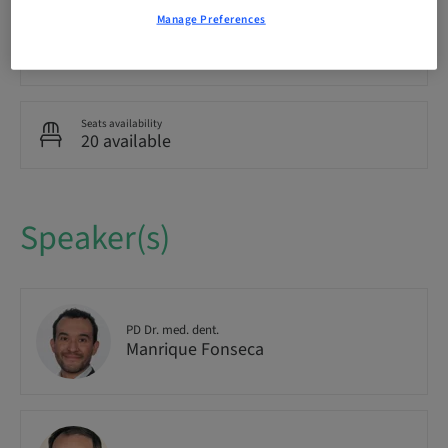
Manage Preferences
Audience
National
Seats availability
20 available
Speaker(s)
PD Dr. med. dent.
Manrique Fonseca