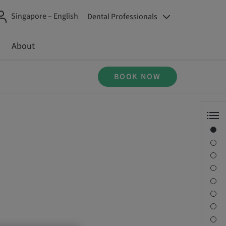
Singapore – English
Dental Professionals
About
BOOK NOW
Overview
Speaker(s)
Description
Learning objectives
Sessions
Journey & Venues
Contact person
Downloads