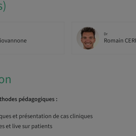
s)
Dr
Giovannone
Romain CE
ion
thodes pédagogiques :
ques et présentation de cas cliniques
s et live sur patients