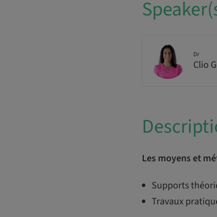
Speaker(
Dr
Clio 
Descript
Les moyens et mé
Supports théori
Travaux pratique