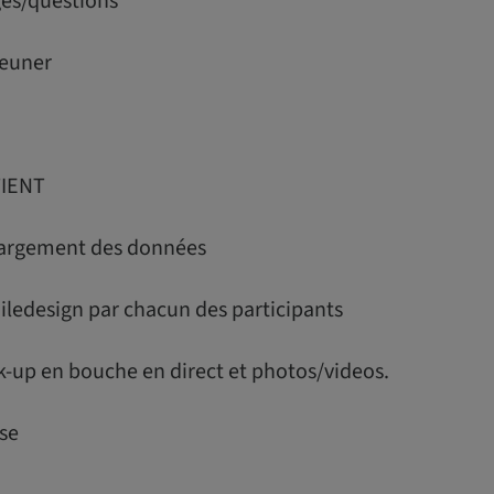
es/questions
euner
TIENT
chargement des données
iledesign par chacun des participants
-up en bouche en direct et photos/videos.
se