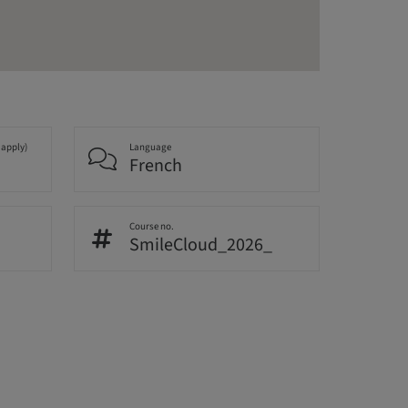
 apply)
Language
French
Course no.
SmileCloud_2026_