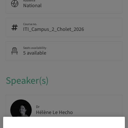
Audience
National
Course no.
ITI_Campus_2_Cholet_2026
Seats availability
5 available
Speaker(s)
Dr
Hélène Le Hecho