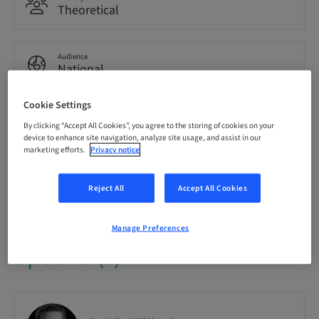
Theoretical
Audience
National
Cookie Settings
Course no.
By clicking “Accept All Cookies”, you agree to the storing of cookies on your
SMARTImplantology
device to enhance site navigation, analyze site usage, and assist in our
marketing efforts.
Privacy notice
Seats availability
0/12 available
Reject All
Accept All Cookies
Manage Preferences
Speaker(s)