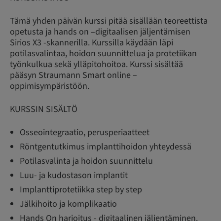
Tämä yhden päivän kurssi pitää sisällään teoreettista
opetusta ja hands on –digitaalisen jäljentämisen
Sirios X3 -skannerilla. Kurssilla käydään läpi
potilasvalintaa, hoidon suunnittelua ja protetiikan
työnkulkua sekä ylläpitohoitoa. Kurssi sisältää
pääsyn Straumann Smart online –
oppimisympäristöön.
KURSSIN SISÄLTÖ
Osseointegraatio, perusperiaatteet
Röntgentutkimus implanttihoidon yhteydessä
Potilasvalinta ja hoidon suunnittelu
Luu- ja kudostason implantit
Implanttiprotetiikka step by step
Jälkihoito ja komplikaatio
Hands On harjoitus - digitaalinen jäljentäminen.