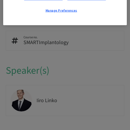
Manage Preferences
Audience
National
Course no.
SMARTImplantology
Speaker(s)
Iiro Linko