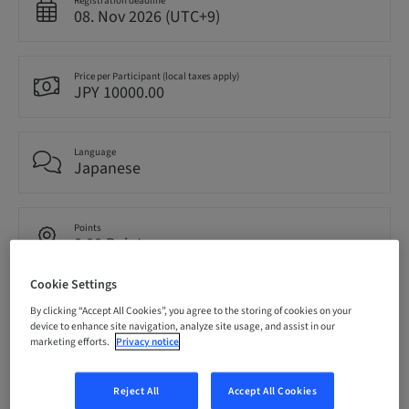
Registration deadline
08. Nov 2026 (UTC+9)
Price per Participant (local taxes apply)
JPY 10000.00
Language
Japanese
Points
0.00 Points
Cookie Settings
Delivery method
By clicking “Accept All Cookies”, you agree to the storing of cookies on your
Event
device to enhance site navigation, analyze site usage, and assist in our
marketing efforts.
Privacy notice
Audience
Reject All
Accept All Cookies
National