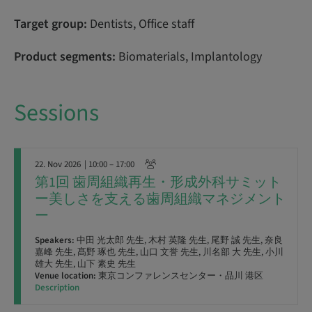
Target group:
Dentists, Office staff
Product segments:
Biomaterials, Implantology
Sessions
22. Nov 2026
| 10:00 – 17:00
第1回 歯周組織再生・形成外科サミット
ー美しさを支える歯周組織マネジメント
ー
Speakers:
中田 光太郎 先生, 木村 英隆 先生, 尾野 誠 先生, 奈良
嘉峰 先生, 髙野 琢也 先生, 山口 文誉 先生, 川名部 大 先生, 小川
雄大 先生, 山下 素史 先生
Venue location:
東京コンファレンスセンター・品川 港区
Description