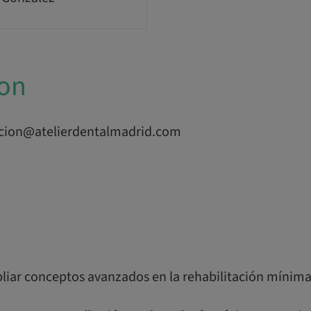
ion
acion@atelierdentalmadrid.com
pliar conceptos avanzados en la rehabilitación mínim