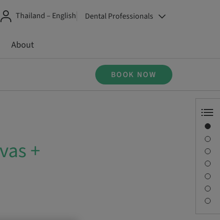
Thailand – English
Dental Professionals
About
BOOK NOW
Overview
Speaker(s)
vas +
Description
Sessions
Journey & Venues
Contact person
Downloads