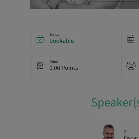
Status
bookable
Points
0.00 Points
Speaker(
Dr.
Óscar