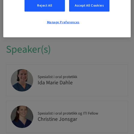
Reject All
Accept All Cookies
Seats availability
4/30 available
Manage Preferences
Speaker(s)
Spesialist i oral protetikk
Ida Marie Dahle
Spesialist i oral protetikk og ITI Fellow
Christine Jonsgar