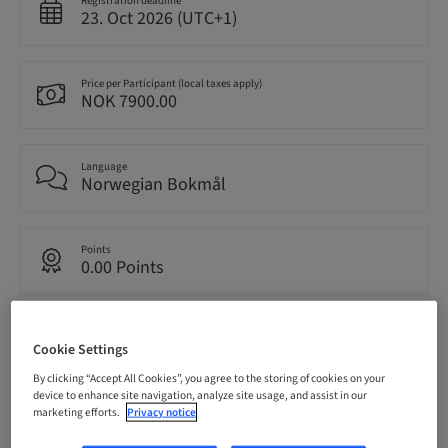
Registration deadline
23. Oct 2026 (UTC+1)
Price per Participant (local taxes apply)
NOK 7900.00
Language
Norwegian Bokmål
Points
0.00 Points
Delivery method
Theoretical
Cookie Settings
By clicking “Accept All Cookies”, you agree to the storing of cookies on your
device to enhance site navigation, analyze site usage, and assist in our
marketing efforts.
Privacy notice
Audience
National