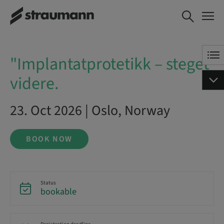
"Implantatprotetikk – steget
BOOK NOW
videre.
"Implantatprotetikk – steget
videre.
23. Oct 2026 | Oslo, Norway
BOOK NOW
Status
bookable