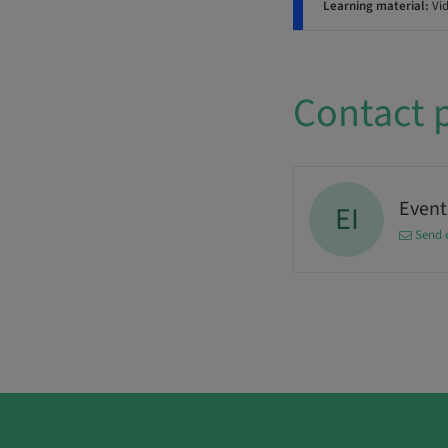
Learning material:
Vi
Contact 
Events
EI
Send 