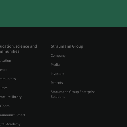
ucation, science and
Straumann Group
mmunities
Company
ucation
Media
ience
Investors
mmunities
Patients
urses
Straumann Group Enterprise
Solutions
erature library
uTooth
raumann® Smart
gital Academy