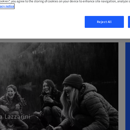
Cookies”, you agree to the storing of cookies on your device to enhance site navigation, analyze s
acy notice
Reject All