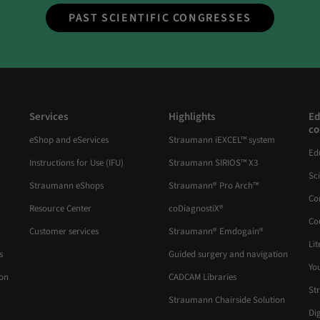
PAST SCIENTIFIC CONGRESSES
Services
Highlights
Ed
co
eShop and eServices
Straumann iEXCEL™ system
Ed
Instructions for Use (IFU)
Straumann SIRIOS™ X3
Sc
Straumann eShops
Straumann® Pro Arch™
Co
Resource Center
coDiagnostiX®
Co
Customer services
Straumann® Emdogain®
Lit
s
Guided surgery and navigation
Yo
ion
CADCAM Libraries
St
Straumann Chairside Solution
Di