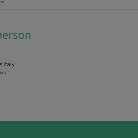
deo
person
 Italy
email