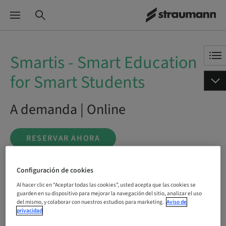
Smartis - Smart Education
for Smart Students
A demanda | Online
RESERVAR AHORA
Configuración de cookies
Estado
Al hacer clic en “Aceptar todas las cookies”, usted acepta que las cookies se
reservable
guarden en su dispositivo para mejorar la navegación del sitio, analizar el uso
del mismo, y colaborar con nuestros estudios para marketing.
Aviso de
privacidad
Idioma