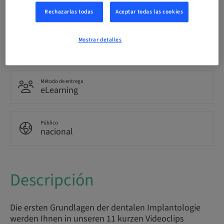
Alemán
Rechazarlas todas
Aceptar todas las cookies
Mostrar detalles
Puntos
0.00 Puntos
Método de entrega
eLearning
Público
nacional
Descripción
Die ersten Grundlagen der dentalen Implantologie
werden Ihnen in unseren 11 kurzen Videoclips