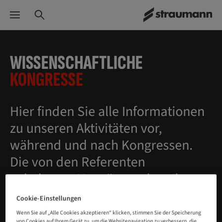
WISSENSCHAFTLICHE
KONGRESSE
Hier finden Sie alle Informationen
zu unseren Aktivitäten vor,
während und nach Kongressen.
Die von den Referenten
gehaltenen Vorträge stehen Ihnen
nach dem Kongress als Video auf
Cookie-Einstellungen
unserer Homepage zur Verfügung.
Wenn Sie auf „Alle Cookies akzeptieren“ klicken, stimmen Sie der Speicherung
von Cookies auf Ihrem Gerät zu, um die Websitenavigation zu verbessern, die