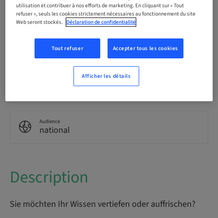
Langue
utilisation et contribuer à nos efforts de marketing. En cliquant sur « Tout
Allemand
refuser », seuls les cookies strictement nécessaires au fonctionnement du site
Web seront stockés.
Déclaration de confidentialité
Points
0.00 Points
Tout refuser
Accepter tous les cookies
Afficher les détails
Méthode de livraison
Cours en ligne
Audience
national
Description
Sie möchten Ihr Wissen vertiefen oder auffrischen?