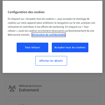
Date limite d’inscription
08. oct. 2026 (UTC-6)
Configuration des cookies
En cliquant sur « Accepter tous les cookies », vous acceptez le stockage de
cookies sur votre appareil pour améliorer la navigation sur le site, analyser son
utilisation et contribuer à nos efforts de marketing. En cliquant sur « Tout
Prix par participant (avec taxes locales en vigueur)
refuser », seuls les cookies strictement nécessaires au fonctionnement du site
USD 1495.00
Web seront stockés.
Déclaration de confidentialité
Langue
Tout refuser
Accepter tous les cookies
Anglais
Afficher les détails
Points
9.00 Points
Méthode de livraison
Evénement