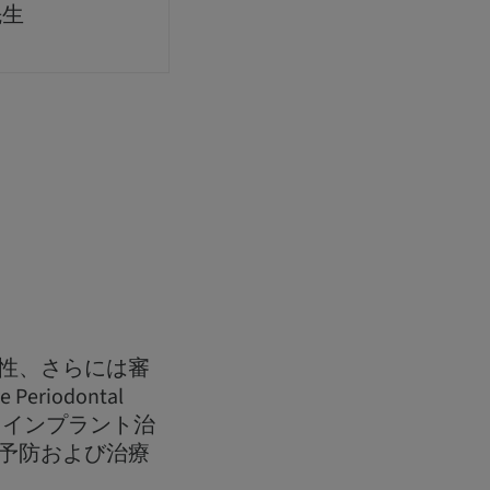
先生
性、さらには審
riodontal
、インプラント治
予防および治療