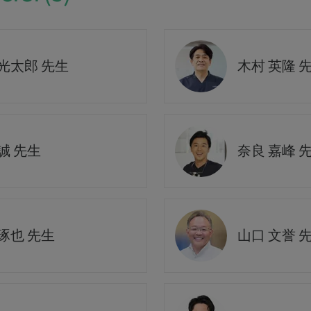
 光太郎 先生
木村 英隆 
誠 先生
奈良 嘉峰 
琢也 先生
山口 文誉 