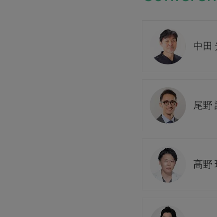
中田
尾野 
髙野 