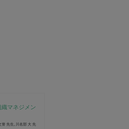
組織マネジメン
文誉 先生, 川名部 大 先