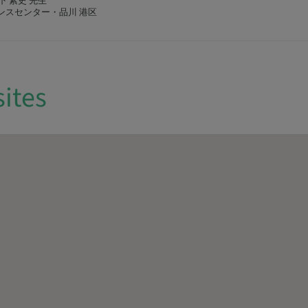
山下 素史 先生
ンスセンター・品川 港区
sites