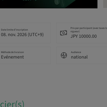
Prix par participant (avec taxes l
Date limite d’inscription
vigueur)
08. nov. 2026 (UTC+9)
JPY 10000.00
Méthode de livraison
Audience
Evénement
national
ier(s)