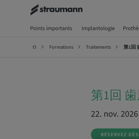
Points importants
Implantologie
Prothè
Formations
Traitements
第1回
第1回 
22. nov. 202
RÉSERVEZ DÈ