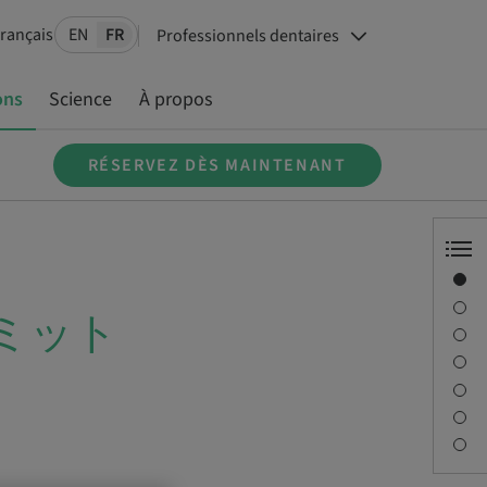
Français
EN
FR
Professionnels dentaires
ons
Science
À propos
RÉSERVEZ DÈS MAINTENANT
Aperçu
Conférencier(s)
ミット
Description
Séances
Trajet et sites
Personne à contacter
Téléchargements