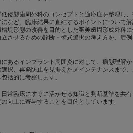
ず低侵襲歯周外科のコンセプトと適応症を整理し、
方法など、臨床結果に直結するポイントについて解
歯槽堤形態の改善を目的とした審美歯周形成外科に
両立させるための診断・術式選択の考え方を、症例
向にあるインプラント周囲炎に対して、病態理解か
の選択、再発防止を見据えたメインテナンスまで、
ら包括的に考察します。
、日常臨床にすぐに活かせる知識と判断基準を共有
質の向上に寄与することを目的としています。