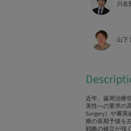
川名部
山下 
Descript
近年、歯周治療
美性への要求の高まりを
Surgery）
療の長期予後を
戦略の確立が強