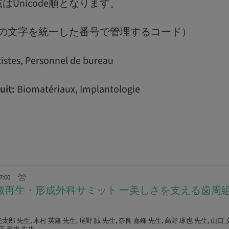
Unicode順となります。
：全ての文字を統一した番号で管理するコード）
istes, Personnel de bureau
uit:
Biomatériaux, Implantologie
17:00
組織再生・形成外科サミット ー美しさを支える歯周
太郎 先生, 木村 英隆 先生, 尾野 誠 先生, 奈良 嘉峰 先生, 髙野 琢也 先生, 山口 