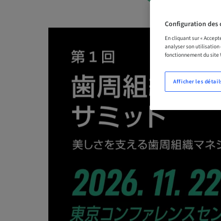
Configuration des 
En cliquant sur « Accept
analyser son utilisation
fonctionnement du site
Afficher les détail