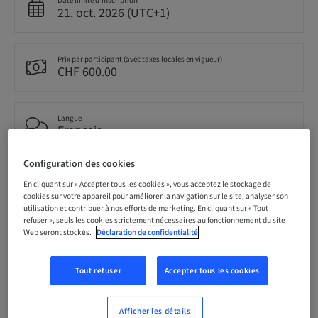
Date limite d’inscription
21. oct. 2026 (UTC+1)
Prix par participant (avec taxes locales en vigueur)
CHF 600.00
Langue
Français
Configuration des cookies
Points
En cliquant sur « Accepter tous les cookies », vous acceptez le stockage de
7.00 Points
cookies sur votre appareil pour améliorer la navigation sur le site, analyser son
utilisation et contribuer à nos efforts de marketing. En cliquant sur « Tout
refuser », seuls les cookies strictement nécessaires au fonctionnement du site
Web seront stockés.
Déclaration de confidentialité
Méthode de livraison
Cours théorique en classe
Tout refuser
Accepter tous les cookies
Audience
national
Afficher les détails