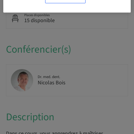
Places disponibles
15 disponible
Conférencier(s)
Dr. med. dent.
Nicolas Bois
Description
Dans ce cours, vous apprendrez à maîtriser