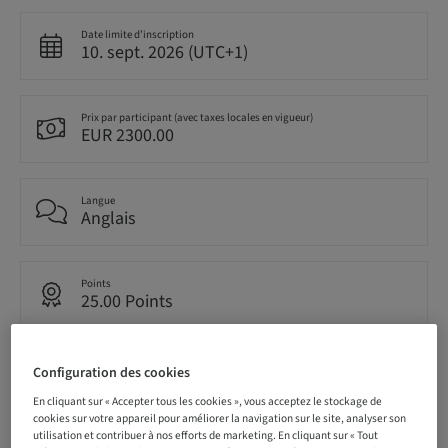
Date limite d’inscription
10. sept. 2026 (UTC+1)
Prix par participant (avec taxes locales en vigueur)
EUR 2300.00
Langue
Anglais
Points
25.00 Points
Méthode de livraison
Configuration des cookies
Live surgery
En cliquant sur « Accepter tous les cookies », vous acceptez le stockage de
cookies sur votre appareil pour améliorer la navigation sur le site, analyser son
utilisation et contribuer à nos efforts de marketing. En cliquant sur « Tout