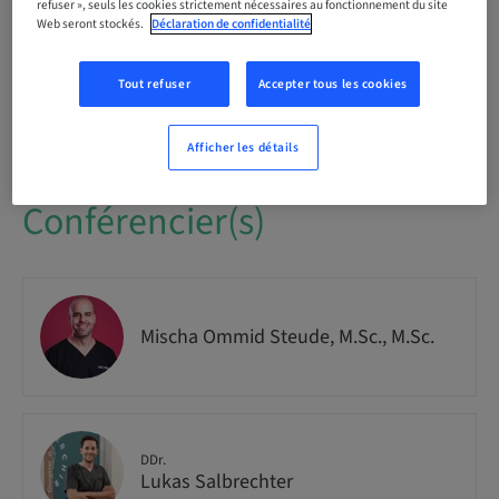
Audience
refuser », seuls les cookies strictement nécessaires au fonctionnement du site
national
Web seront stockés.
Déclaration de confidentialité
Tout refuser
Accepter tous les cookies
Numéro de la formation
IMPO9263
Afficher les détails
Conférencier(s)
Mischa Ommid Steude, M.Sc., M.Sc.
DDr.
Lukas Salbrechter