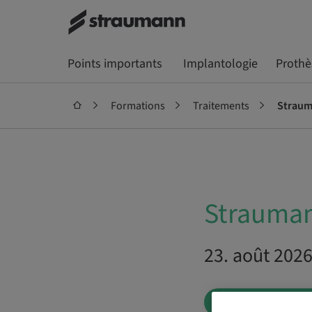
Points importants
Implantologie
Prothè
Formations
Traitements
Stra
Strau
23. août 20
LISTE D’ATTE