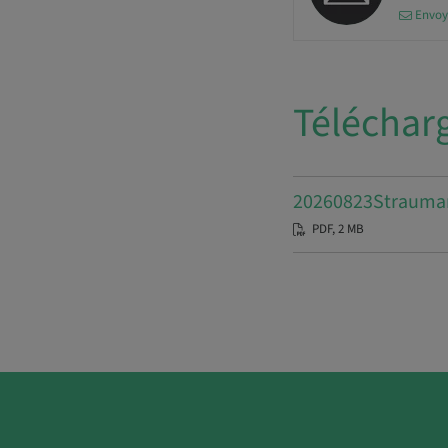
Envoy
Téléchar
20260823Str
PDF, 2 MB