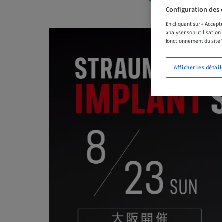
Configuration des 
En cliquant sur « Accept
analyser son utilisation
fonctionnement du site
Afficher les détail