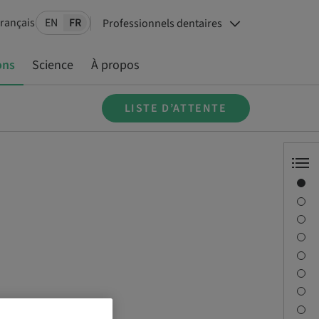
Français
EN
FR
Professionnels dentaires
ons
Science
À propos
LISTE D’ATTENTE
Aperçu
Conférencier(s)
Description
Objectifs d’apprentissage
Séances
Trajet et sites
Personne à contacter
Téléchargements