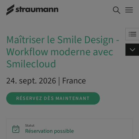
Maîtriser le
RÉSERVEZ DÈS
Smile Design -
MAINTENANT
Workflow
moderne avec
Maîtriser le Smile Design -
Smilecloud
Workflow moderne avec
Smilecloud
24. sept. 2026 | France
RÉSERVEZ DÈS MAINTENANT
Statut
Réservation possible