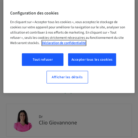
Audience
national
Configuration des cookies
En cliquant sur « Accepter tous les cookies », vous acceptez le stockage de
cookies sur votre appareil pour améliorer la navigation sur le site, analyser son
Numéro de la formation
SmileCloud_2026_
utilisation et contribuer à nos efforts de marketing. En cliquant sur « Tout
refuser », seuls les cookies strictement nécessaires au fonctionnement du site
Web seront stockés.
Déclaration de confidentialité
Places disponibles
1 disponible
Tout refuser
Accepter tous les cookies
Afficher les détails
Conférencier(s)
Dr
Clio Giovannone