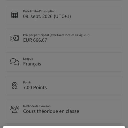
Date limite d’inscription
09. sept. 2026 (UTC+1)
Prix par participant (avec taxes locales en vigueur)
EUR 666.67
Langue
Français
Points
7.00 Points
Méthode de livraison
Cours théorique en classe