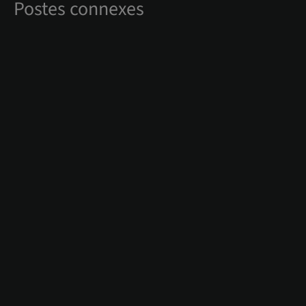
Postes connexes
#IMMÉDIATETÉ
11. May 2022
Approche interdisciplinaire des
dents antérieures de la mâchoire
supérieure chez une jeune patiente :
orthodontie, Smile Design,