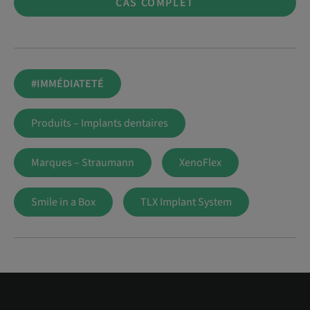
CAS COMPLET
#IMMÉDIATETÉ
Produits – Implants dentaires
Marques – Straumann
XenoFlex
Smile in a Box
TLX Implant System