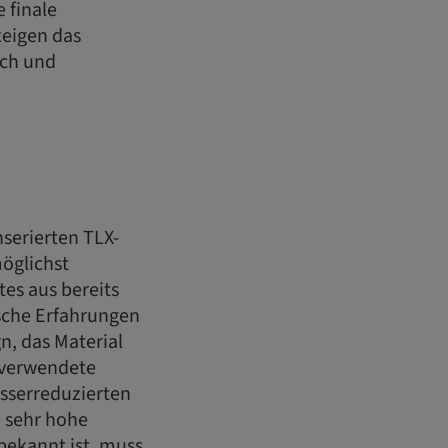
 finale
zeigen das
sch und
nserierten TLX-
öglichst
es aus bereits
ische Erfahrungen
n, das Material
e verwendete
sserreduzierten
e sehr hohe
bekannt ist, muss