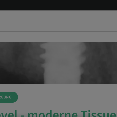
RGUNG
evel - moderne Tissue