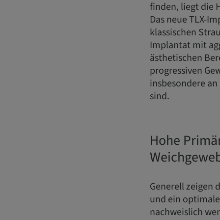
finden, liegt di
Das neue TLX-Imp
klassischen Str
Implantat mit ag
ästhetischen Ber
progressiven Gew
insbesondere an 
sind.
Hohe Primär
Weichgewe
Generell zeigen 
und ein optimal
nachweislich wen