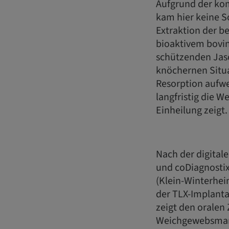
Aufgrund der kom
kam hier keine So
Extraktion der b
bioaktivem bovi
schützenden Jas
knöchernen Situa
Resorption aufwei
langfristig die 
Einheilung zeigt.
Nach der digital
und coDiagnostix
(Klein-Winterheim
der TLX-Implanta
zeigt den oralen
Weichgewebsmana