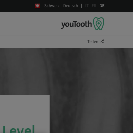
Schweiz – Deutsch
IT
FR
DE
Teilen
 Level