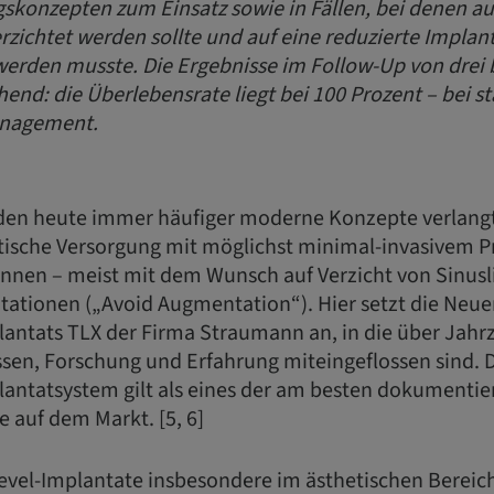
skonzepten zum Einsatz sowie in Fällen, bei denen au
zichtet werden sollte und auf eine reduzierte Implan
werden musste. Die Ergebnisse im Follow-Up von drei 
hend: die Überlebensrate liegt bei 100 Prozent – bei s
nagement.
rden heute immer häufiger moderne Konzepte verlangt,
ische Versorgung mit möglichst minimal-invasivem P
nnen – meist mit dem Wunsch auf Verzicht von Sinusli
tionen („Avoid Augmentation“). Hier setzt die Neue
lantats TLX der Firma Straumann an, in die über Jahr
en, Forschung und Erfahrung miteingeflossen sind. D
lantatsystem gilt als eines der am besten dokumentie
 auf dem Markt. [5, 6]
el-Implantate insbesondere im ästhetischen Bereich