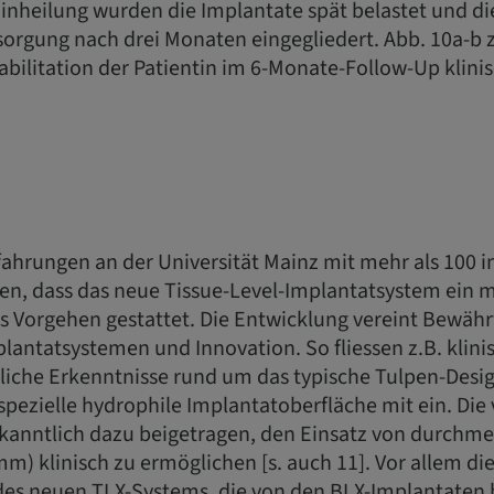
Einheilung wurden die Implantate spät belastet und die
sorgung nach drei Monaten eingegliedert. Abb. 10a-b 
abilitation der Patientin im 6-Monate-Follow-Up klini
.
fahrungen an der Universität Mainz mit mehr als 100 i
en, dass das neue Tissue-Level-Implantatsystem ein m
s Vorgehen gestattet. Die Entwicklung vereint Bewährt
plantatsystemen und Innovation. So fliessen z.B. klin
liche Erkenntnisse rund um das typische Tulpen-Desig
 spezielle hydrophile Implantatoberfläche mit ein. Di
kanntlich dazu beigetragen, den Einsatz von durchme
m) klinisch zu ermöglichen [s. auch 11]. Vor allem di
 des neuen TLX-Systems, die von den BLX-Implantaten 