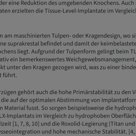
er eine Reduktion des umgebenden Knochens. Auch b
aten erzielten die Tissue-Level-Implantate im Verglei
lem am maschinierten Tulpen- oder Kragendesign, wo s
ne suprakrestal befindet und damit der keimbelastet
chens liegt. Aufgrund der Tulpenform gelingt beim T
erativ ein bemerkenswertes Weichgewebsmanagement, 
kt unter den Kragen gezogen wird, was zu einer bin
 führt.
zügen gehört auch die hohe Primärstabilität zu den V
 die auf der optimalen Abstimmung von Implantatfor
Material fusst. So sorgen beispielsweise die hydrophi
LX-Implantats im Vergleich zu hydrophoben Oberfläch
lzeit [1, 7, 8, 10] und die Roxolid-Legierung (Titan un
seointegration und hohe mechanische Stabilität. [4, 9