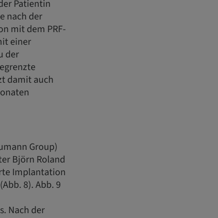
er Patientin
te nach der
ion mit dem PRF-
it einer
u der
begrenzte
tzt damit auch
 Monaten
raumann Group)
ter Björn Roland
erte Implantation
Abb. 8). Abb. 9
. Nach der