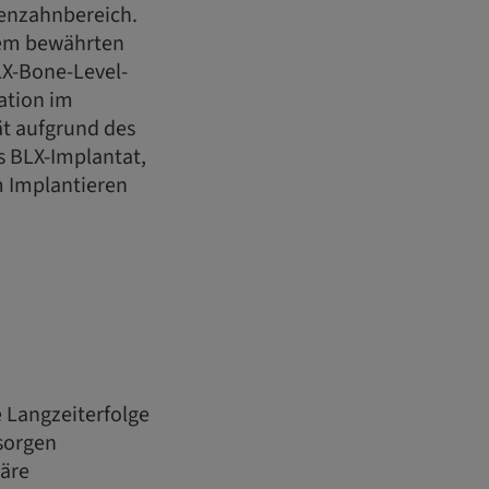
tenzahnbereich.
dem bewährten
LX-Bone-Level-
ation im
ät aufgrund des
s BLX-Implantat,
m Implantieren
 Langzeiterfolge
sorgen
täre