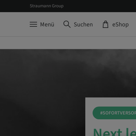
Straumann Group
Menü
Suchen
eShop
#SOFORTVERSO
Next l