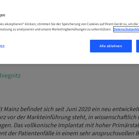
tate
gen
ies akzeptieren“ klicken, stimmen Sie der Speicherung von Cookies auf Ihrem Gerät zu, um die
enutzung zu analysieren und unsere Marketingbemühungen zu unterstützen.
Datenschutzerkl
ntationen vermeiden, Sofortversorgungs
eich realisieren
gen
Alle ablehnen
hiegnitz
t Mainz befindet sich seit Juni 2020 ein neu entwickel
rz vor der Markteinführung steht, in wissenschaftlich 
ngen. Das vollkonische Implantat mit hoher Primärstab
ent der Patientenfälle in einem sehr anspruchsvollen 