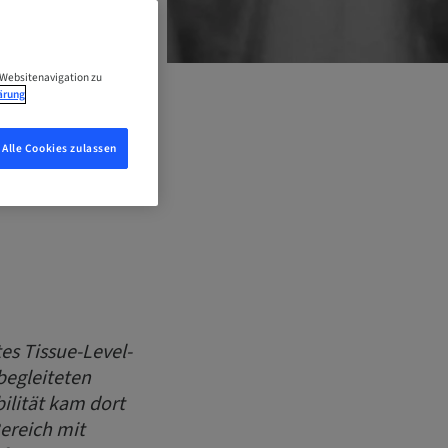
 Websitenavigation zu
ärung
konzepte im
Alle Cookies zulassen
tes Tissue-Level-
begleiteten
ilität kam dort
Bereich mit