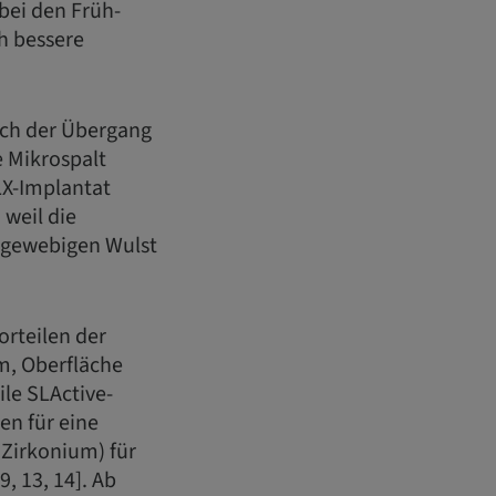
ei den Früh-
ch bessere
ich der Übergang
e Mikrospalt
LX-Implantat
weil die
degewebigen Wulst
orteilen der
m, Oberfläche
le SLActive-
en für eine
d Zirkonium) für
, 13, 14]. Ab