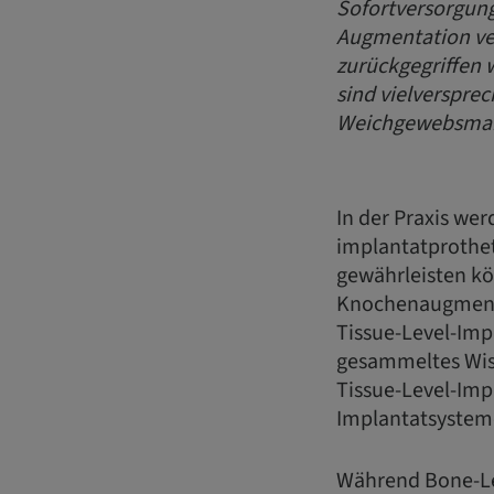
Sofortversorgung
Augmentation ver
zurückgegriffen 
sind vielversprec
Weichgewebsma
In der Praxis we
implantatprothet
gewährleisten kö
Knochenaugmenta
Tissue-Level-Imp
gesammeltes Wiss
Tissue-Level-Imp
Implantatsysteme
Während Bone-Lev