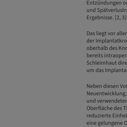
Entzündungen od
und Spätverlustr
Ergebnisse. [2, 3]
Das liegt vor al
der Implantatkro
oberhalb des Kno
bereits intraop
Schleimhaut dire
um das Implantat
Neben diesen Vor
Neuentwicklung,
und verwendetem 
Oberfläche des T
reduzierte Einhei
eine gelungene Os