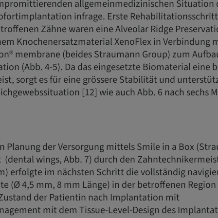
promittierenden allgemeinmedizinischen Situation d
fortimplantation infrage. Erste Rehabilitationsschrit
etroffenen Zähne waren eine Alveolar Ridge Preservat
nem Knochenersatzmaterial XenoFlex in Verbindung m
on® membrane (beides Straumann Group) zum Aufba
tion (Abb. 4-5). Da das eingesetzte Biomaterial eine 
st, sorgt es für eine grössere Stabilität und unterstü
Weichgewebssituation [12] wie auch Abb. 6 nach sechs
en Planung der Versorgung mittels Smile in a Box (St
 (dental wings, Abb. 7) durch den Zahntechnikermeis
) erfolgte im nächsten Schritt die vollständig navigi
te (Ø 4,5 mm, 8 mm Länge) in der betroffenen Region (
 Zustand der Patientin nach Implantation mit
gement mit dem Tissue-Level-Design des Implantats