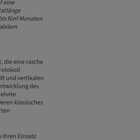
f eine
tatlänge
bis fünf Monaten
tabilem
 die eine rasche
rotokoll
ft und vertikalen
ntwicklung des
zehnte
eren klassisches
rten
 ihren Einsatz