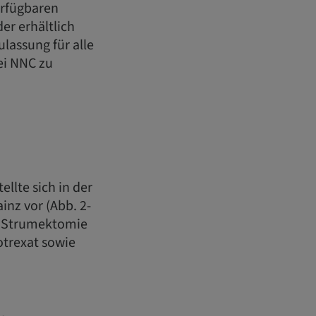
erfügbaren
r erhältlich
lassung für alle
ei NNC zu
llte sich in der
inz vor (Abb. 2-
le Strumektomie
­trexat sowie