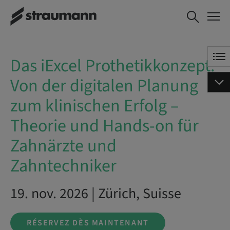
Das iExcel
RÉSERVEZ DÈS
Prothetikkonzept:
MAINTENANT
Von der digitalen
Planung zum
Das iExcel Prothetikkonzept:
klinischen Erfolg
– Theorie und
Von der digitalen Planung
Hands-on für
Zahnärzte und
zum klinischen Erfolg –
Zahntechniker
Theorie und Hands-on für
Zahnärzte und
Zahntechniker
19. nov. 2026 | Zürich, Suisse
RÉSERVEZ DÈS MAINTENANT