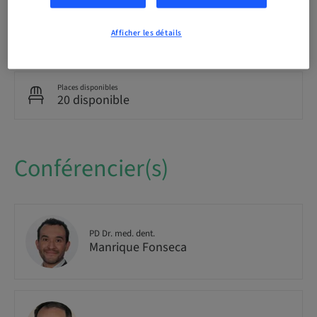
Audience
Afficher les détails
national
Places disponibles
20 disponible
Conférencier(s)
PD Dr. med. dent.
Manrique Fonseca