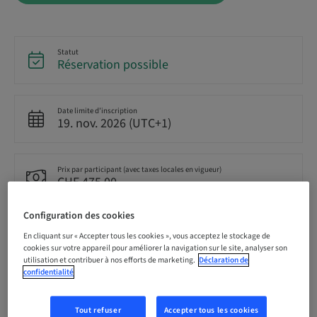
Statut
Réservation possible
Date limite d’inscription
19. nov. 2026 (UTC+1)
Prix par participant (avec taxes locales en vigueur)
CHF 475.00
Configuration des cookies
Langue
En cliquant sur « Accepter tous les cookies », vous acceptez le stockage de
Allemand
cookies sur votre appareil pour améliorer la navigation sur le site, analyser son
utilisation et contribuer à nos efforts de marketing.
Déclaration de
confidentialité
Points
4.00 Points
Tout refuser
Accepter tous les cookies