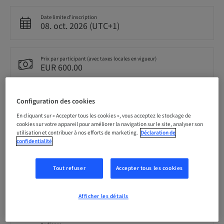
Date limite d’inscription
08. oct. 2026 (UTC+1)
Prix par participant (avec taxes locales en vigueur)
EUR 600.00
Langue
Configuration des cookies
Croatien
En cliquant sur « Accepter tous les cookies », vous acceptez le stockage de
cookies sur votre appareil pour améliorer la navigation sur le site, analyser son
utilisation et contribuer à nos efforts de marketing.
Déclaration de
confidentialité
Points
0.00 Points
Tout refuser
Accepter tous les cookies
Méthode de livraison
Cours théorique en classe
Afficher les détails