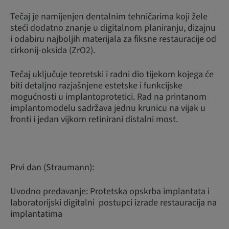
Tečaj je namijenjen dentalnim tehničarima koji žele
steći dodatno znanje u digitalnom planiranju, dizajnu
i odabiru najboljih materijala za fiksne restauracije od
cirkonij-oksida (ZrO2).
Tečaj uključuje teoretski i radni dio tijekom kojega će
biti detaljno razjašnjene estetske i funkcijske
mogućnosti u implantoprotetici. Rad na printanom
implantomodelu sadržava jednu krunicu na vijak u
fronti i jedan vijkom retinirani distalni most.
Prvi dan (Straumann):
Uvodno predavanje: Protetska opskrba implantata i
laboratorijski digitalni postupci izrade restauracija na
implantatima