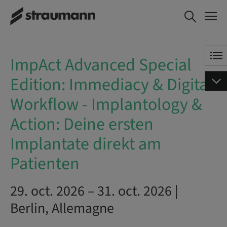
ImpAct
RÉSERVEZ DÈS
Advanced
MAINTENANT
Special Edition:
Immediacy &
ImpAct Advanced Special
Digital Workflow
- Implantology &
Edition: Immediacy & Digital
Action: Deine
ersten
Workflow - Implantology &
Implantate
direkt am
Action: Deine ersten
Patienten
Implantate direkt am
Patienten
29. oct. 2026 – 31. oct. 2026 |
Berlin, Allemagne