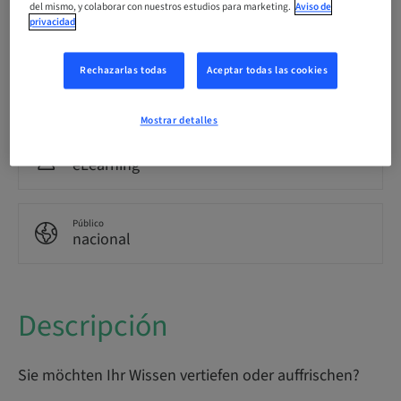
Idioma
del mismo, y colaborar con nuestros estudios para marketing.
Aviso de
Alemán
privacidad
Rechazarlas todas
Aceptar todas las cookies
Puntos
0.00 Puntos
Mostrar detalles
Método de entrega
eLearning
Público
nacional
Descripción
Sie möchten Ihr Wissen vertiefen oder auffrischen?