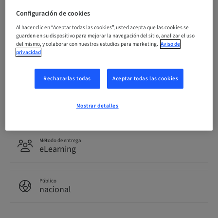
Configuración de cookies
Fecha límite de registro
27. mar. 2030 (UTC+10)
Al hacer clic en “Aceptar todas las cookies”, usted acepta que las cookies se
guarden en su dispositivo para mejorar la navegación del sitio, analizar el uso
del mismo, y colaborar con nuestros estudios para marketing.
Aviso de
privacidad
Idioma
Inglés
Rechazarlas todas
Aceptar todas las cookies
Puntos
Mostrar detalles
1.50 Puntos
Método de entrega
eLearning
Público
nacional