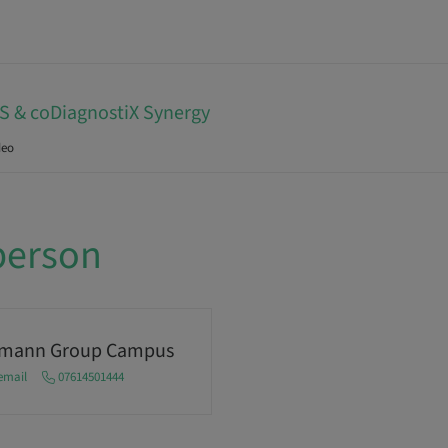
 & coDiagnostiX Synergy
deo
person
umann Group Campus
email
07614501444