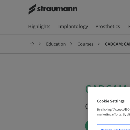
Highlights
Implantology
Prosthetics
Education
Courses
CADCAM: CAR
CADCAM: 
Cookie Settings
On Demand |
By clicking “Accept All 
marketing efforts. By cli
BOOK NOW