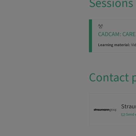
Sessions
CADCAM: CARES
Learning material:
Vi
Contact 
Stra
Send 