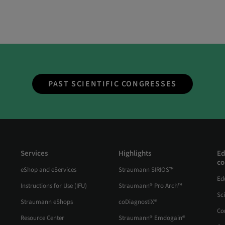
PAST SCIENTIFIC CONGRESSES
Services
Highlights
Ed
co
eShop and eServices
Straumann SIRIOS™
Ed
Instructions for Use (IFU)
Straumann® Pro Arch™
Sc
Straumann eShops
coDiagnostiX®
Co
Resource Center
Straumann® Emdogain®