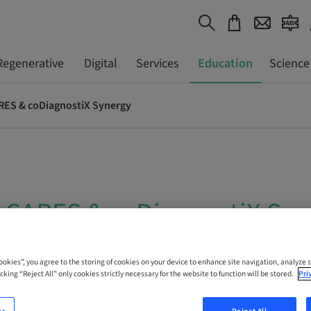
Regenerative
Digital
Services
Education
Science
ES & coDiagnostiX Synergy
CARES & coDiagnostiX Syn
 Online
Cookies”, you agree to the storing of cookies on your device to enhance site navigation, analyze s
cking “Reject All” only cookies strictly necessary for the website to function will be stored.
Pri