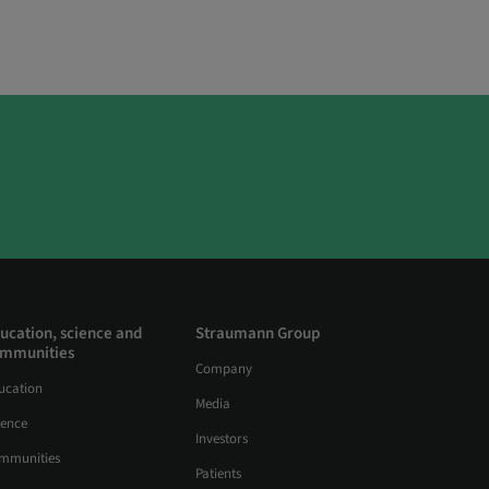
ucation, science and
Straumann Group
mmunities
Company
ucation
Media
ience
Investors
mmunities
Patients