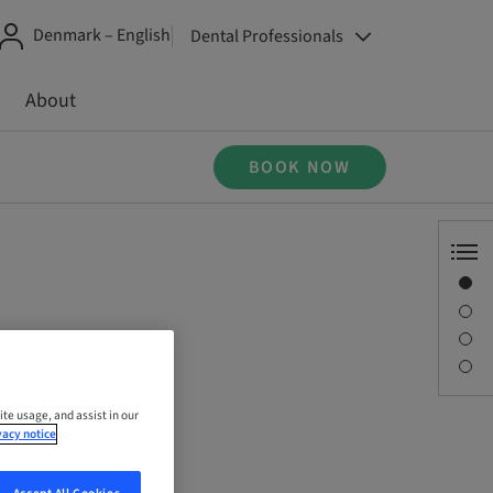
Denmark – English
Dental Professionals
About
BOOK NOW
Overview
Description
ergy
Sessions
Contact person
ite usage, and assist in our
vacy notice