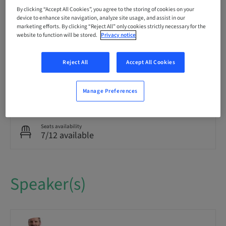
Delivery method
Theoretical
By clicking “Accept All Cookies”, you agree to the storing of cookies on your
device to enhance site navigation, analyze site usage, and assist in our
marketing efforts. By clicking “Reject All” only cookies strictly necessary for the
website to function will be stored.
Privacy notice
Audience
National
Reject All
Accept All Cookies
Course no.
Manage Preferences
SMARTImplantology
Seats availability
7/12 available
Speaker(s)