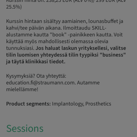
Kurssin hinta on: 238,25 EUR (ALV 0%)/ 299 EUR (ALV
25.5%)
Kurssin hintaan sisältyy aamiainen, lounasbuffet ja
kahvi/tee päivän aikana. Ilmoittaudu SKILL-
alustamme kautta "book" -painikkeen kautta. Voit
käyttää myös mahdollisesti olemassa olevia
tunnuksiasi.
Jos haluat laskun yrityksellesi, valitse
tilin luomisen yhteydessä tilin tyypiksi "business"
ja täytä klinikkasi tiedot.
Kysymyksiä? Ota yhteyttä:
education.fi@straumann.com. Autamme
mielellämme!
Product segments:
Implantology, Prosthetics
Sessions