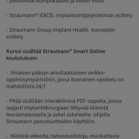
- yleisimmät komplikaatiot ja niiden hoito
- Straumann® iEXCEL implantointijärjestelmän esittely
- Straumann Group Implant Health -konseptin
esittely
Kurssi sisältää Straumann® Smart Online
koulutuksen:
- Ilmaisen pääsyn ainutlaatuiseen verkko-
oppimisympäristöön, jossa itsenäinen opiskelu on
mahdollista 24/7
- Pitää sisällään interaktiivisia PDF-oppaita, joissa
laajasti implanttikirurgiaan liittyvää kliinistä
teoriamateriaalia ja askel askeleelta -ohjeita
Straumann perustuotteiden käyttöön.
- Kliinisiä videoita, tarkastuslistoja, muokattavia