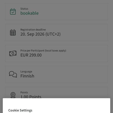
Status
bookable
Registration deadline
20. Sep 2026 (UTC+2)
Price per Participant (local taxes apply)
EUR 299.00
Language
Finnish
Points
1.00 Points
Cookie Settings