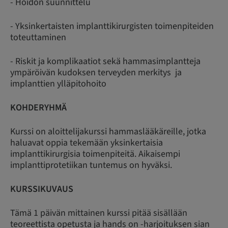
- Hoidon suunnittelu
- Yksinkertaisten implanttikirurgisten toimenpiteiden
toteuttaminen
- Riskit ja komplikaatiot sekä hammasimplantteja
ympäröivän kudoksen terveyden merkitys ja
implanttien ylläpitohoito
KOHDERYHMÄ
Kurssi on aloittelijakurssi hammaslääkäreille, jotka
haluavat oppia tekemään yksinkertaisia
implanttikirurgisia toimenpiteitä. Aikaisempi
implanttiprotetiikan tuntemus on hyväksi.
KURSSIKUVAUS
Tämä 1 päivän mittainen kurssi pitää sisällään
teoreettista opetusta ja hands on -harjoituksen sian