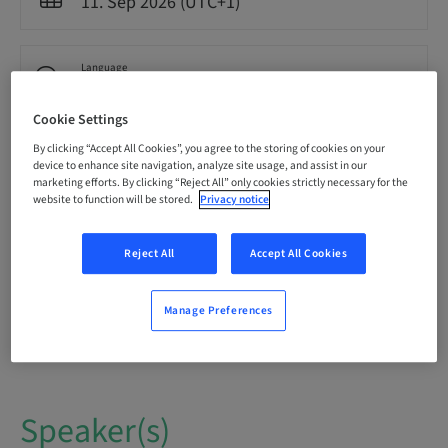
11. Sep 2026 (UTC+1)
Language
Spanish
Cookie Settings
By clicking “Accept All Cookies”, you agree to the storing of cookies on your
Points
0.00 Points
device to enhance site navigation, analyze site usage, and assist in our
marketing efforts. By clicking “Reject All” only cookies strictly necessary for the
website to function will be stored.
Privacy notice
Delivery method
Theoretical
Reject All
Accept All Cookies
Manage Preferences
Audience
National
Speaker(s)