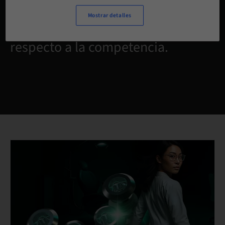
Opciones de tratamiento dental
Mostrar detalles
innovadoras para destacar
respecto a la competencia.