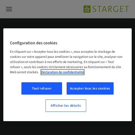
Matériaux d’implants dentaires
Configuration des cookies
En cliquant sur « Accepter tous les cookies », vous acceptez le stockage de
cookies sur votre appareil pour améliorer la navigation sur le site, analyser son
utilisation et contribuer à nos efforts de marketing. En cliquant sur « Tout
refuser », seuls les cookies strictement nécessaires au fonctionnement du site
Web seront stockés.
Déclaration de confidentialité
Tout refuser
Accepter tous les cookies
Aucun résultat trouvé
Afficher les détails
Nous n’avons pas trouvé ce que vous cherchez