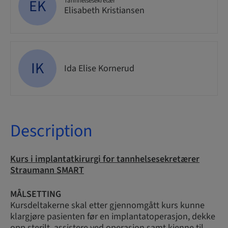
EK
Tannhelsesekretær
Elisabeth Kristiansen
IK
Ida Elise Kornerud
Description
Kurs i implantatkirurgi
for tannhelsesekretærer
Straumann SMART
MÅLSETTING
Kursdeltakerne skal etter gjennomgått kurs kunne
klargjøre pasienten før en implantatoperasjon, dekke
opp sterilt, assistere ved operasjon samt kjenne til