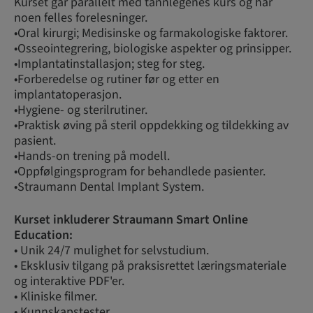
Kurset går parallelt med tannlegenes kurs og har
noen felles forelesninger.
•Oral kirurgi; Medisinske og farmakologiske faktorer.
•Osseointegrering, biologiske aspekter og prinsipper.
•Implantatinstallasjon; steg for steg.
•Forberedelse og rutiner før og etter en
implantatoperasjon.
•Hygiene- og sterilrutiner.
•Praktisk øving på steril oppdekking og tildekking av
pasient.
•Hands-on trening på modell.
•Oppfølgingsprogram for behandlede pasienter.
•Straumann Dental Implant System.
Kurset inkluderer Straumann Smart Online
Education:
• Unik 24/7 mulighet for selvstudium.
• Eksklusiv tilgang på praksisrettet læringsmateriale
og interaktive PDF'er.
• Kliniske filmer.
• Kunnskapstester.