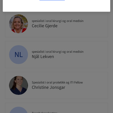
spesialist i oral kirurgi og oral medisin
Cecilie Gjerde
NL
spesialist i oral kirurgi og oral medisin
Njål Lekven
Spesialist i oral protetikk og ITI Fellow
Christine Jonsgar