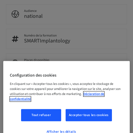
Audience
national
Numéro de la formation
SMARTImplantology
Places disponibles
8/12 disponible
Configuration des cookies
En cliquant sur « Accepter tous les cookies », vous acceptez le stockage de
cookies sur votre appareil pour améliorer la navigation sur le site, analyser son
Conférencier(s)
utilisation et contribuer à nos efforts de marketing.
Déclaration de
confidentialité
Tout refuser
Accepter tous les cookies
BK
spesialist i oral kirurgi og oral medisin
Bjørn Kubon
Afficher les détails