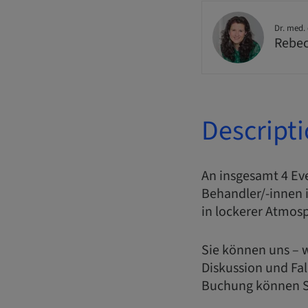
Dr. med. 
Rebe
Descript
An insgesamt 4 Ev
Behandler/-innen 
in lockerer Atmos
Sie können uns – w
Diskussion und Fa
Buchung können Si