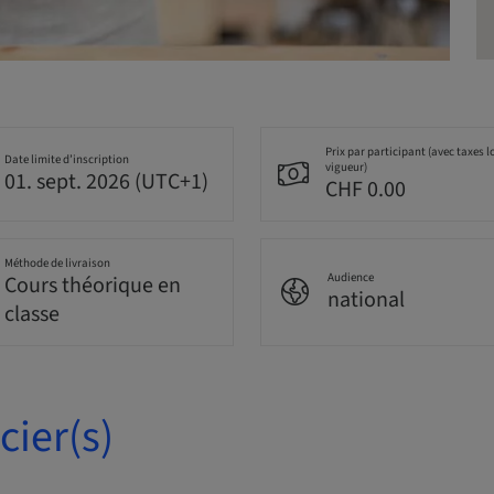
Prix par participant (avec taxes l
Date limite d’inscription
vigueur)
01. sept. 2026 (UTC+1)
CHF 0.00
Méthode de livraison
Audience
Cours théorique en
national
classe
ier(s)