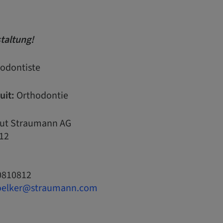
taltung!
odontiste
uit:
Orthodontie
tut Straumann AG
12
0810812
voelker@straumann.com