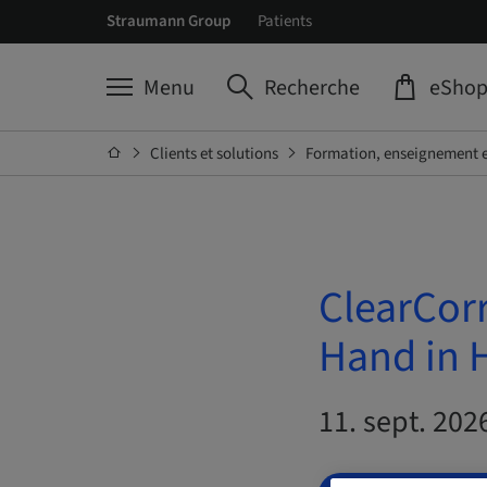
Straumann Group
Patients
Menu
Recherche
eSho
Clients et solutions
Formation, enseignement e
ClearCorr
Hand in 
11. sept. 202