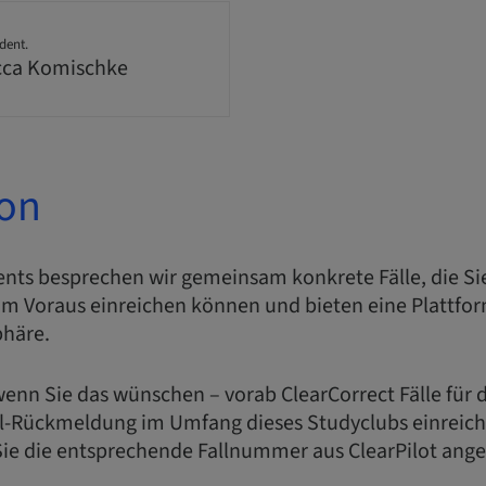
dent.
cca Komischke
ion
ents besprechen wir gemeinsam konkrete Fälle, die S
im Voraus einreichen können und bieten eine Plattf
phäre.
enn Sie das wünschen – vorab ClearCorrect Fälle für d
ll-Rückmeldung im Umfang dieses Studyclubs einreic
e die entsprechende Fallnummer aus ClearPilot ang