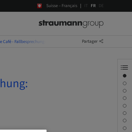
Suisse – Français
IT
FR
DE
Partager
e Café - Fallbesprechung: Hand in Hand zu Ihrem Erfolg
Aperçu
chung:
Conférencier(s)
Description
Objectifs d’apprentissage
Séances
Trajet et sites
Personne à contacter
Téléchargements