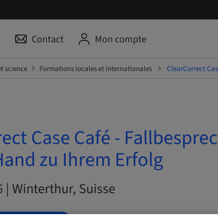
p
Contact
Mon compte
t science
Formations locales et internationales
ClearCorrect Cas
ect Case Café - Fallbespre
Hand zu Ihrem Erfolg
6 | Winterthur, Suisse