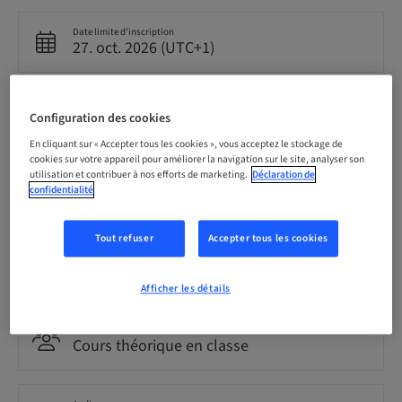
Date limite d’inscription
27. oct. 2026 (UTC+1)
Prix par participant (avec taxes locales en vigueur)
Configuration des cookies
CHF 0.00
En cliquant sur « Accepter tous les cookies », vous acceptez le stockage de
cookies sur votre appareil pour améliorer la navigation sur le site, analyser son
utilisation et contribuer à nos efforts de marketing.
Déclaration de
Langue
confidentialité
Allemand
Tout refuser
Accepter tous les cookies
Points
3.00 Points
Afficher les détails
Méthode de livraison
Cours théorique en classe